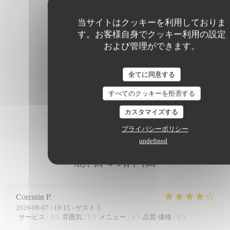
当サイトはクッキーを利用しておりま
す。お客様自身でクッキー利用の設定
および管理ができます。
全てに同意する
すべてのクッキーを拒否する
カスタマイズする
プライバシーポリシー
undefined
顧客の評価
Corentin
P
2026-08-07
- 19:15 - ゲスト 5
サービス
:
4
/5
雰囲気
:
5
/5
メニュー
:
4
/5
品質-価格
:
4
/5