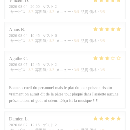
Vincent
D
2026-08-04
- 20:00 - ゲスト 2
サービス
:
5
/5
雰囲気
:
5
/5
メニュー
:
5
/5
品質-価格
:
5
/5
Anaïs
B
2026-08-04
- 19:45 - ゲスト 6
サービス
:
5
/5
雰囲気
:
5
/5
メニュー
:
5
/5
品質-価格
:
5
/5
Agathe
C
2026-08-07
- 12:45 - ゲスト 2
サービス
:
5
/5
雰囲気
:
3
/5
メニュー
:
3
/5
品質-価格
:
3
/5
Bonne accueil du personnel mais le plat du jour poisson risotto
vraiment on aurait dît de la pâtée tout plaqué dans l'assiette aucune
présentation, ni goût ni odeur. Déçu Et la musique !!!!
Damien
L
2026-08-07
- 12:15 - ゲスト 2