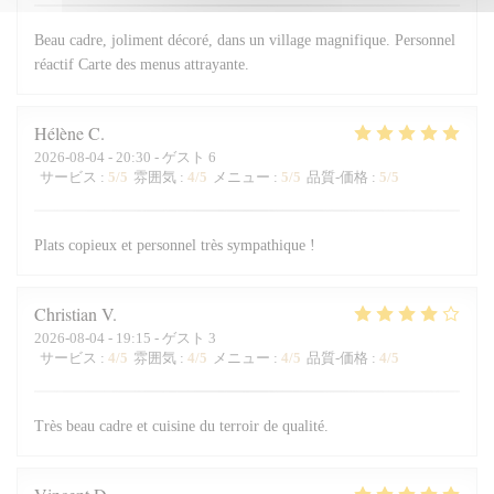
Beau cadre, joliment décoré, dans un village magnifique. Personnel
réactif Carte des menus attrayante.
Hélène
C
2026-08-04
- 20:30 - ゲスト 6
サービス
:
5
/5
雰囲気
:
4
/5
メニュー
:
5
/5
品質-価格
:
5
/5
Plats copieux et personnel très sympathique !
Christian
V
2026-08-04
- 19:15 - ゲスト 3
サービス
:
4
/5
雰囲気
:
4
/5
メニュー
:
4
/5
品質-価格
:
4
/5
Très beau cadre et cuisine du terroir de qualité.