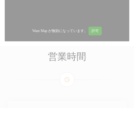
Waze Map が無効になっています。
許可
営業時間
access_time
月
-
火
12:15 - 14:15
19:15 - 21:15