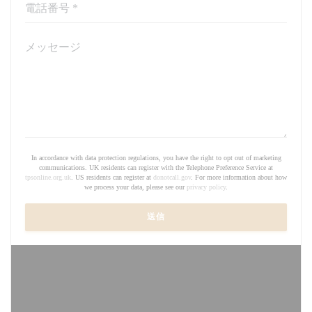
In accordance with data protection regulations, you have the right to opt out of marketing
communications. UK residents can register with the Telephone Preference Service at
tpsonline.org.uk
. US residents can register at
donotcall.gov
. For more information about how
we process your data, please see our
privacy policy
.