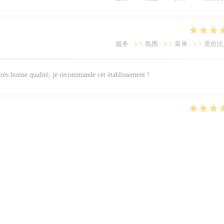
服务
:
5
/5
氛围
:
5
/5
菜单
:
5
/5
质价比
 très bonne qualité, je recommande cet établissement !
服务
:
5
/5
氛围
:
5
/5
菜单
:
5
/5
质价比
1
2
3