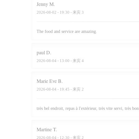
Jenny
M
2026-08-02
- 19:30 - 来宾 3
The food and service are amazing.
paul
D
2026-08-04
- 13:00 - 来宾 4
Marie Eve
B
2026-08-04
- 19:45 - 来宾 2
très bel endroit, repas à l'extérieur, très vite servi, très bo
Martine
T
2026-08-04
- 12:30 - 来宾 2