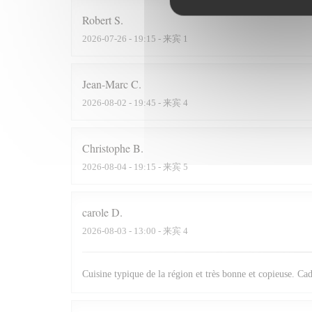
Robert
S
2026-07-26
- 19:15 - 来宾 1
Jean-Marc
C
2026-08-02
- 19:45 - 来宾 4
Christophe
B
2026-08-04
- 19:15 - 来宾 5
carole
D
2026-08-03
- 13:00 - 来宾 4
Cuisine typique de la région et très bonne et copieuse. Cad