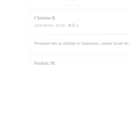
Christian
B
2026-08-04
- 20:00 - 来宾 4
Personnel très accueillant et chaleureux, cuisine locale de
Frederic
M
2026-08-04
- 20:00 - 来宾 4
Une belle carte, un bon accueil et de très bons plats