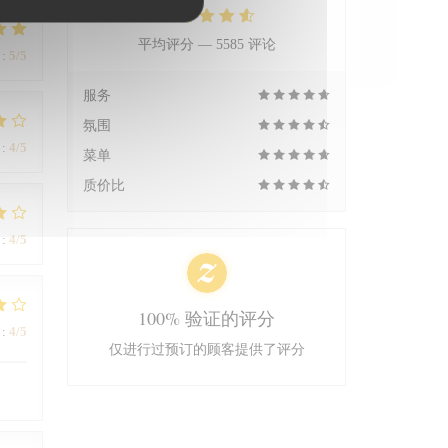
平均评分 —
5585 评论
:
5
/5
服务
氛围
:
4
/5
菜单
质价比
:
4
/5
100% 验证的评分
:
4
/5
仅进行过预订的顾客提供了评分