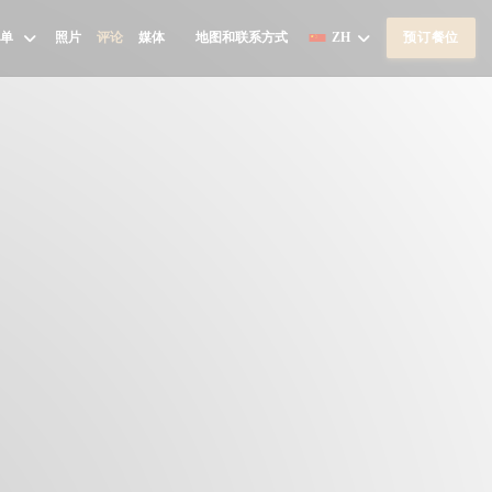
菜单
照片
评论
媒体
地图和联系方式
ZH
预订餐位
((在新窗口中打开))