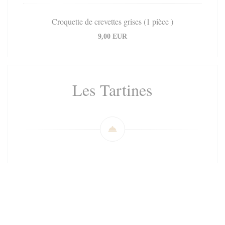
Croquette de crevettes grises (1 pièce )
9,00 EUR
Les Tartines
Tartine berguoise
14,50 EUR
Planche du billot