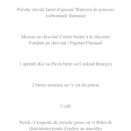
Pot'che vleesh/ Jarret d'agneau/ Waterzoi de poissons
/carbonnade flamande
Mousse au chocolat/ Crème brulée à la chicorée/
Fondant au chocolat / Papetart Flamand
1 apéritif (Kir ou Picon bière ou Cocktail Bruegel)
2 bières semeuse ou ½ vin du patron
1 café
Welsh / Croquette de crevette grises ou ½ Billot de
charcuteries/gratin d'endive au maroilles