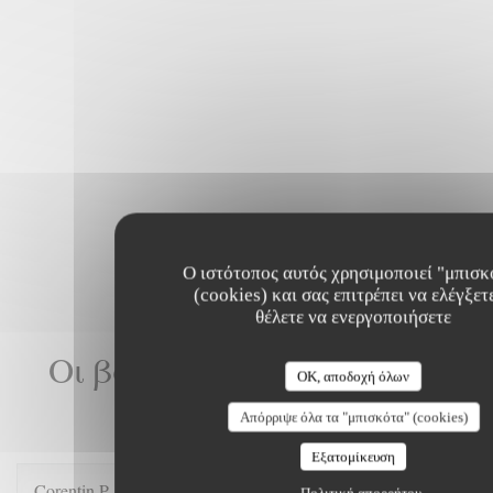
Ο ιστότοπος αυτός χρησιμοποιεί "μπισκ
(cookies) και σας επιτρέπει να ελέγξετε
θέλετε να ενεργοποιήσετε
Οι βαθμολογίες πελατών
OK, αποδοχή όλων
μας
Απόρριψε όλα τα "μπισκότα" (cookies)
Εξατομίκευση
Corentin
P
Πολιτική απορρήτου