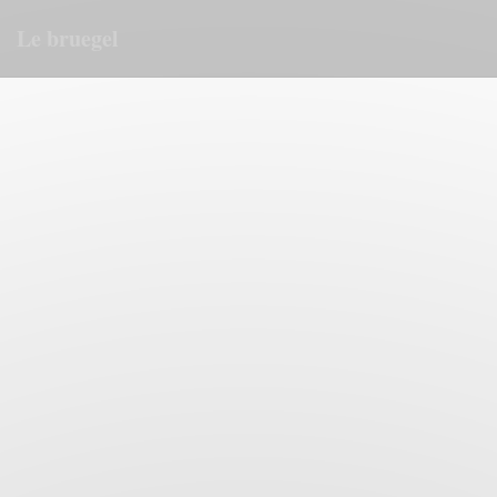
Πίνακας διαχείρισης "Μπισκότων" (Cookies)
Le bruegel