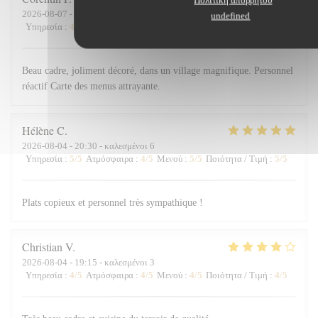
2026-08-07
- 19:15 - καλεσμένοι 5
undefined
Υπηρεσία
:
4
/5
Ατμόσφαιρα
:
5
/5
Μενού
:
4
/5
Ποιότητα / Τιμή
:
4
/5
Beau cadre, joliment décoré, dans un village magnifique. Personnel
réactif Carte des menus attrayante.
Hélène
C
2026-08-04
- 20:30 - καλεσμένοι 6
Υπηρεσία
:
5
/5
Ατμόσφαιρα
:
4
/5
Μενού
:
5
/5
Ποιότητα / Τιμή
:
5
/5
Plats copieux et personnel très sympathique !
Christian
V
2026-08-04
- 19:15 - καλεσμένοι 3
Υπηρεσία
:
4
/5
Ατμόσφαιρα
:
4
/5
Μενού
:
4
/5
Ποιότητα / Τιμή
:
4
/5