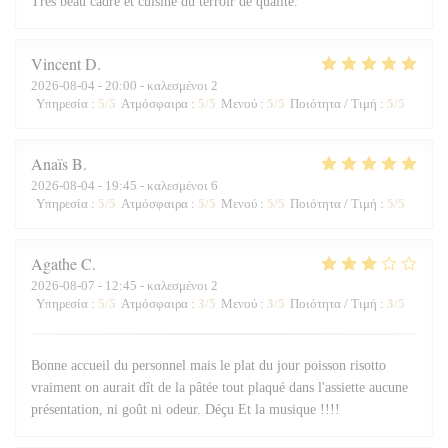
Très beau cadre et cuisine du terroir de qualité.
Vincent
D
2026-08-04
- 20:00 - καλεσμένοι 2
Υπηρεσία
:
5
/5
Ατμόσφαιρα
:
5
/5
Μενού
:
5
/5
Ποιότητα / Τιμή
:
5
/5
Anaïs
B
2026-08-04
- 19:45 - καλεσμένοι 6
Υπηρεσία
:
5
/5
Ατμόσφαιρα
:
5
/5
Μενού
:
5
/5
Ποιότητα / Τιμή
:
5
/5
Agathe
C
2026-08-07
- 12:45 - καλεσμένοι 2
Υπηρεσία
:
5
/5
Ατμόσφαιρα
:
3
/5
Μενού
:
3
/5
Ποιότητα / Τιμή
:
3
/5
Bonne accueil du personnel mais le plat du jour poisson risotto
vraiment on aurait dît de la pâtée tout plaqué dans l'assiette aucune
présentation, ni goût ni odeur. Déçu Et la musique !!!!