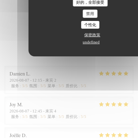
好的，全部接受
禁用
个性化
保密政策
undefined
我们的顾客评分
Damien
L
2026-08-07
- 12:15 - 来宾 2
服务
:
5
/5
氛围
:
5
/5
菜单
:
5
/5
质价比
:
5
/5
Joy
M
2026-08-07
- 12:45 - 来宾 4
服务
:
5
/5
氛围
:
5
/5
菜单
:
5
/5
质价比
:
5
/5
Joëlle
D