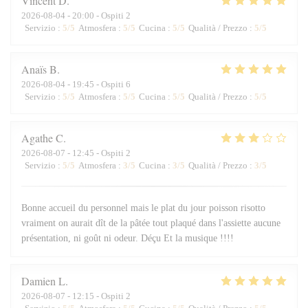
Vincent
D
2026-08-04
- 20:00 - Ospiti 2
Servizio
:
5
/5
Atmosfera
:
5
/5
Cucina
:
5
/5
Qualità / Prezzo
:
5
/5
Anaïs
B
2026-08-04
- 19:45 - Ospiti 6
Servizio
:
5
/5
Atmosfera
:
5
/5
Cucina
:
5
/5
Qualità / Prezzo
:
5
/5
Agathe
C
2026-08-07
- 12:45 - Ospiti 2
Servizio
:
5
/5
Atmosfera
:
3
/5
Cucina
:
3
/5
Qualità / Prezzo
:
3
/5
Bonne accueil du personnel mais le plat du jour poisson risotto
vraiment on aurait dît de la pâtée tout plaqué dans l'assiette aucune
présentation, ni goût ni odeur. Déçu Et la musique !!!!
Damien
L
2026-08-07
- 12:15 - Ospiti 2