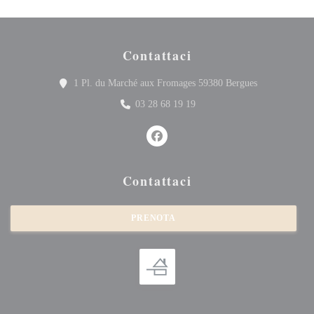
Contattaci
((apre una nuo
1 Pl. du Marché aux Fromages 59380 Bergues
03 28 68 19 19
Facebook ((apre una nuova finestra
Contattaci
PRENOTA