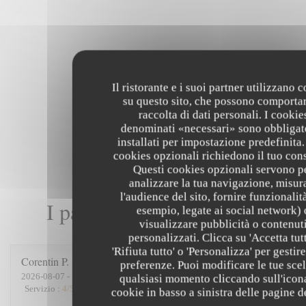
Il ristorante e i suoi partner utilizzano 
su questo sito, che possono comportar
raccolta di dati personali. I cookie
denominati «necessari» sono obbligat
installati per impostazione predefinita.
cookies opzionali richiedono il tuo con
Questi cookies opzionali servono p
analizzare la tua navigazione, misur
l'audience del sito, fornire funzionalit
I pareri dei nostri clienti
esempio, legate ai social network) 
visualizzare pubblicità o contenut
personalizzati. Clicca su 'Accetta tutt
'Rifiuta tutto' o 'Personalizza' per gestire
Corentin
P
preferenze. Puoi modificare le tue scel
2026-08-07
- 19:15 - Ospiti 5
qualsiasi momento cliccando sull'icon
Servizio
:
4
/5
Atmosfera
:
5
/5
Cucina
:
4
/5
Qualità / Prezzo
:
4
/5
cookie in basso a sinistra delle pagine de