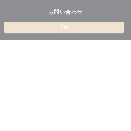
お問い合わせ
予約
ニュースレター
*
当社のニュースレターを購読し、当社からのEメールによる個別コミュニケーション
やマーケティングオファーを受け取る。
登録する
© 2026 LE BRUEGEL — このレストランウェブサイトの作成者
((新しいウィンドウで開きます))
ZENCHEF