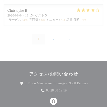
Christophe
B
2026-08-04
- 19:15 - ゲスト 5
サービス
:
5
/5
雰囲気
:
5
/5
メニュー
:
4
/5
品質-価格
:
4
/5
1
2
3
アクセス/お問い合わせ
((新しいウ
1 Pl. du Marché aux Fromages 59380 Bergues
03 28 68 19 19
Facebook ((新しいウィンドウ