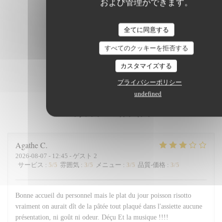
および管理ができます。
全てに同意する
すべてのクッキーを拒否する
カスタマイズする
プライバシーポリシー
undefined
顧客の評価
Agathe
C
2026-08-07
- 12:45 - ゲスト 2
サービス
:
5
/5
雰囲気
:
3
/5
メニュー
:
3
/5
品質-価格
:
3
/5
Bonne accueil du personnel mais le plat du jour poisson risotto
vraiment on aurait dît de la pâtée tout plaqué dans l'assiette aucune
présentation, ni goût ni odeur. Déçu Et la musique !!!!