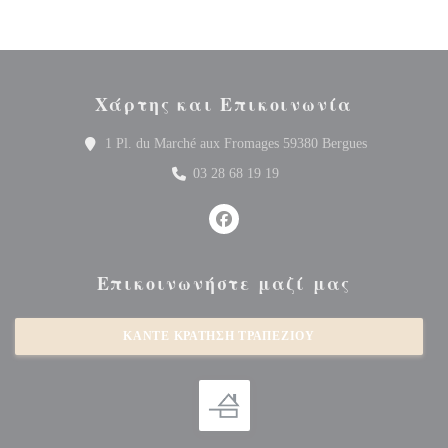
Χάρτης και Επικοινωνία
((ανοίγει σε 
1 Pl. du Marché aux Fromages 59380 Bergues
03 28 68 19 19
Facebook ((ανοίγει σε νέο παράθυρ
Επικοινωνήστε μαζί μας
ΚΆΝΤΕ ΚΡΆΤΗΣΗ ΤΡΑΠΕΖΙΟΎ