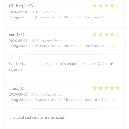
Christophe
B
2026-08-04
- 19:15 - καλεσμένοι 5
Υπηρεσία
:
5
/5
Ατμόσφαιρα
:
5
/5
Μενού
:
4
/5
Ποιότητα / Τιμή
:
4
/5
carole
D
2026-08-03
- 13:00 - καλεσμένοι 4
Υπηρεσία
:
5
/5
Ατμόσφαιρα
:
4
/5
Μενού
:
5
/5
Ποιότητα / Τιμή
:
4
/5
Cuisine typique de la région et très bonne et copieuse. Cadre très
agréable.
Jenny
M
2026-08-02
- 19:30 - καλεσμένοι 3
Υπηρεσία
:
5
/5
Ατμόσφαιρα
:
5
/5
Μενού
:
5
/5
Ποιότητα / Τιμή
:
5
/5
The food and service are amazing.