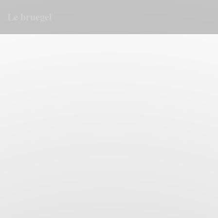
Πίνακας διαχείρισης "Μπισκότων" (Cookies)
Le bruegel