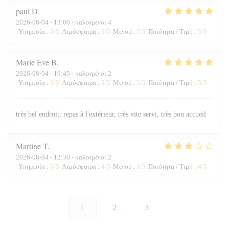
paul
D
2026-08-04
- 13:00 - καλεσμένοι 4
Υπηρεσία
:
5
/5
Ατμόσφαιρα
:
5
/5
Μενού
:
5
/5
Ποιότητα / Τιμή
:
5
/5
Marie Eve
B
2026-08-04
- 19:45 - καλεσμένοι 2
Υπηρεσία
:
5
/5
Ατμόσφαιρα
:
5
/5
Μενού
:
5
/5
Ποιότητα / Τιμή
:
5
/5
très bel endroit, repas à l'extérieur, très vite servi, très bon accueil
Martine
T
2026-08-04
- 12:30 - καλεσμένοι 2
Υπηρεσία
:
5
/5
Ατμόσφαιρα
:
4
/5
Μενού
:
3
/5
Ποιότητα / Τιμή
:
4
/5
1
2
3