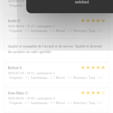
2026-08-04
- 12:30 - καλεσμένοι 4
undefined
Υπηρεσία
:
5
/5
Ατμόσφαιρα
:
5
/5
Μενού
:
5
/5
Ποιότητα / Τιμή
:
5
/5
Joelle
F
2026-08-04
- 12:15 - καλεσμένοι 2
Υπηρεσία
:
5
/5
Ατμόσφαιρα
:
5
/5
Μενού
:
5
/5
Ποιότητα / Τιμή
:
5
/5
Qualité et sympathie de l'accueil et du service. Qualité et diversité
des produits un cadre agréable.
Robert
S
2026-07-26
- 19:15 - καλεσμένοι 1
Υπηρεσία
:
5
/5
Ατμόσφαιρα
:
5
/5
Μενού
:
5
/5
Ποιότητα / Τιμή
:
5
/5
Jean-Marc
C
2026-08-02
- 19:45 - καλεσμένοι 4
Υπηρεσία
:
4
/5
Ατμόσφαιρα
:
4
/5
Μενού
:
4
/5
Ποιότητα / Τιμή
:
4
/5