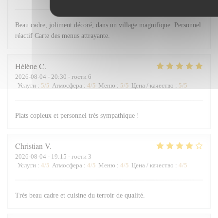
Beau cadre, joliment décoré, dans un village magnifique. Personnel
réactif Carte des menus attrayante.
Hélène
C
2026-08-04
- 20:30 - гости 6
Услуги
:
5
/5
Атмосфера
:
4
/5
Меню
:
5
/5
Цена / качество
:
5
/5
Plats copieux et personnel très sympathique !
Christian
V
2026-08-04
- 19:15 - гости 3
Услуги
:
4
/5
Атмосфера
:
4
/5
Меню
:
4
/5
Цена / качество
:
4
/5
Très beau cadre et cuisine du terroir de qualité.