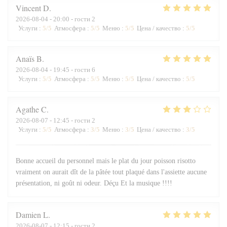
Vincent
D
2026-08-04
- 20:00 - гости 2
Услуги
:
5
/5
Атмосфера
:
5
/5
Меню
:
5
/5
Цена / качество
:
5
/5
Anaïs
B
2026-08-04
- 19:45 - гости 6
Услуги
:
5
/5
Атмосфера
:
5
/5
Меню
:
5
/5
Цена / качество
:
5
/5
Agathe
C
2026-08-07
- 12:45 - гости 2
Услуги
:
5
/5
Атмосфера
:
3
/5
Меню
:
3
/5
Цена / качество
:
3
/5
Bonne accueil du personnel mais le plat du jour poisson risotto
vraiment on aurait dît de la pâtée tout plaqué dans l'assiette aucune
présentation, ni goût ni odeur. Déçu Et la musique !!!!
Damien
L
2026-08-07
- 12:15 - гости 2