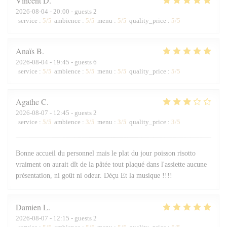
Vincent
D
2026-08-04
- 20:00 - guests 2
service
:
5
/5
ambience
:
5
/5
menu
:
5
/5
quality_price
:
5
/5
Anaïs
B
2026-08-04
- 19:45 - guests 6
service
:
5
/5
ambience
:
5
/5
menu
:
5
/5
quality_price
:
5
/5
Agathe
C
2026-08-07
- 12:45 - guests 2
service
:
5
/5
ambience
:
3
/5
menu
:
3
/5
quality_price
:
3
/5
Bonne accueil du personnel mais le plat du jour poisson risotto
vraiment on aurait dît de la pâtée tout plaqué dans l'assiette aucune
présentation, ni goût ni odeur. Déçu Et la musique !!!!
Damien
L
2026-08-07
- 12:15 - guests 2