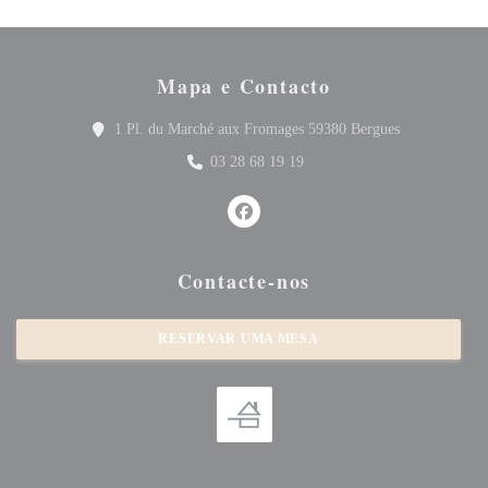
Mapa e Contacto
((abre numa no
1 Pl. du Marché aux Fromages 59380 Bergues
03 28 68 19 19
Facebook ((abre numa nova janela)
Contacte-nos
RESERVAR UMA MESA