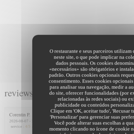
O restaurante e seus parceiros utilizam
neste site, o que pode implicar na col
dados pessoais. Os cookies denomin
«necessários» são obrigatórios e instal
padrão. Outros cookies opcionais reque
consentimento. Esses cookies opcionai
para analisar sua navegação, medir a au
reviews_from_our_clients_follo
do site, oferecer funcionalidades (por 
relacionadas às redes sociais) ou ex
publicidade ou conteúdos personaliz
Clique em 'OK, aceitar tudo', 'Recusar t
Corentin
P
'Personalizar' para gerenciar suas prefe
2026-08-07
- 19:15 - guests 5
Você pode alterar suas escolhas a qua
service
:
4
/5
ambience
:
5
/5
menu
:
4
/5
quality_price
:
4
/5
momento clicando no ícone de cookie n