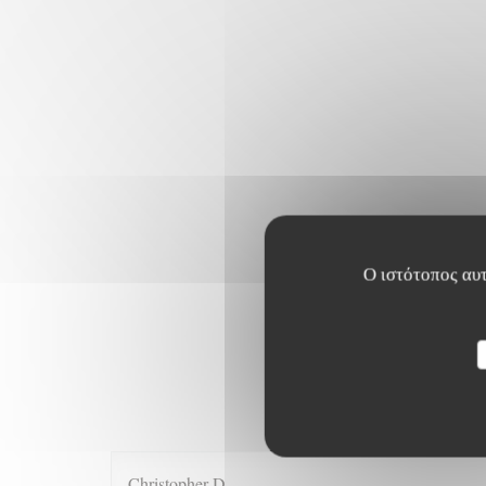
Ο ιστότοπος αυτ
Οι βαθμολ
Christopher
D