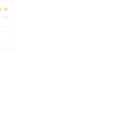
:
5
/5
:
4
/5