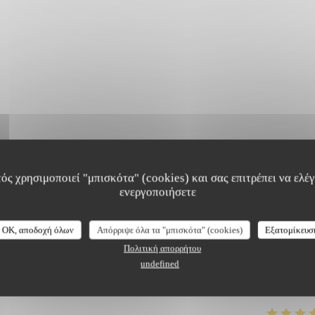
ός χρησιμοποιεί "μπισκότα" (cookies) και σας επιτρέπει να ελέγξ
ενεργοποιήσετε
OK, αποδοχή όλων
Απόρριψε όλα τα "μπισκότα" (cookies)
Εξατομίκευσ
ογίες πελατών μας
Πολιτική απορρήτου
undefined