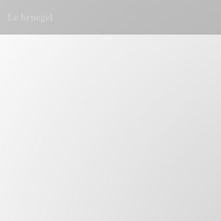
Πίνακας διαχείρισης "Μπισκότων" (Cookies)
Le bruegel