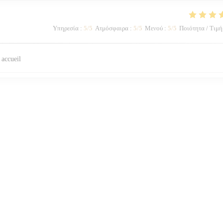
Υπηρεσία
:
5
/5
Ατμόσφαιρα
:
5
/5
Μενού
:
5
/5
Ποιότητα / Τιμή
n accueil
Υπηρεσία
:
5
/5
Ατμόσφαιρα
:
4
/5
Μενού
:
3
/5
Ποιότητα / Τιμή
1
2
3