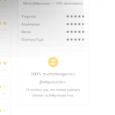
Μέση βαθμολογία —
5585 αξιολογήσεις
:
5
/5
Υπηρεσία
Ατμόσφαιρα
:
5
/5
Μενού
Ποιότητα/Τιμή
:
5
/5
100% πιστοποιημένες
βαθμολογίες
Οι πελάτες μας που έκαναν κράτηση
:
4
/5
έδωσαν τη βαθμολογία τους