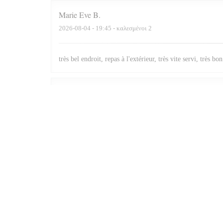
Marie Eve
B
2026-08-04
- 19:45 - καλεσμένοι 2
très bel endroit, repas à l'extérieur, très vite servi, très bo
Martine
T
2026-08-04
- 12:30 - καλεσμένοι 2