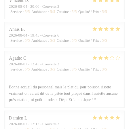
Vincent
D
2026-08-04
- 20:00 - Couverts 2
Service
:
5
/5
Ambiance
:
5
/5
Cuisine
:
5
/5
Qualité / Prix
:
5
/5
Anaïs
B
2026-08-04
- 19:45 - Couverts 6
Service
:
5
/5
Ambiance
:
5
/5
Cuisine
:
5
/5
Qualité / Prix
:
5
/5
Agathe
C
2026-08-07
- 12:45 - Couverts 2
Service
:
5
/5
Ambiance
:
3
/5
Cuisine
:
3
/5
Qualité / Prix
:
3
/5
Bonne accueil du personnel mais le plat du jour poisson risotto
vraiment on aurait dît de la pâtée tout plaqué dans l'assiette aucune
présentation, ni goût ni odeur. Déçu Et la musique !!!!
Damien
L
2026-08-07
- 12:15 - Couverts 2