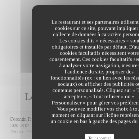
Le restaurant et ses partenaires utilisent
cookies sur ce site, pouvant impliquer
collecte de données à caractère person
Les cookies dits « nécessaires » son
obligatoires et installés par défaut. D'au
cookies facultatifs nécessitent votre
consentement. Ces cookies facultatifs se
à analyser votre navigation, mesure
l'audience du site, proposer des
fonctionnalités (ex : en lien avec les ré
sociaux) ou afficher des publicités o
contenus personnalisés. Cliquez sur « 
Les avis de nos clients
accepter », « Tout refuser » ou «
Personnaliser » pour gérer vos préféren
Vous pouvez modifier vos choix à to
moment en cliquant sur l'icône représen
Corentin
P
un cookie en bas à gauche des pages du 
2026-08-07
- 19:15 - Couverts 5
Service
:
4
/5
Ambiance
:
5
/5
Cuisine
:
4
/5
Qualité / Prix
:
4
/5
Tout accepter