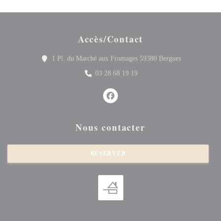
Accès/Contact
((ouvre une no
1 Pl. du Marché aux Fromages 59380 Bergues
03 28 68 19 19
Facebook ((ouvre une nouvelle fenê
Nous contacter
RÉSERVER