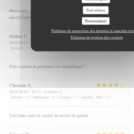
Tout refuser
Beau cadre, joliment décoré, dans un village magnifique. Personnel
réactif Carte des menus attrayante.
Personnaliser
Politique de protection des données à caractère pe
Hélène
C
Politique de gestion des cookies
2026-08-04
- 20:30 - Couverts 6
Service
:
5
/5
Ambiance
:
4
/5
Cuisine
:
5
/5
Qualité / Prix
:
5
/5
Plats copieux et personnel très sympathique !
Christian
V
2026-08-04
- 19:15 - Couverts 3
Service
:
4
/5
Ambiance
:
4
/5
Cuisine
:
4
/5
Qualité / Prix
:
4
/5
Très beau cadre et cuisine du terroir de qualité.