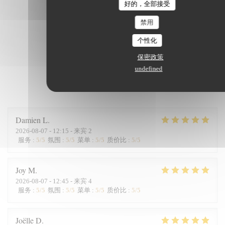
好的，全部接受
禁用
个性化
保密政策
undefined
我们的顾客评分
Damien
L
2026-08-07
- 12:15 - 来宾 2
服务
:
5
/5
氛围
:
5
/5
菜单
:
5
/5
质价比
:
5
/5
Joy
M
2026-08-07
- 12:45 - 来宾 4
服务
:
5
/5
氛围
:
5
/5
菜单
:
5
/5
质价比
:
5
/5
Joëlle
D