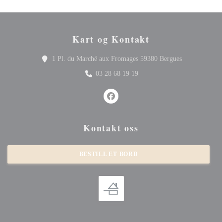
Kart og Kontakt
((åpner i et ny
1 Pl. du Marché aux Fromages 59380 Bergues
03 28 68 19 19
Facebook ((åpner i et nytt vindu))
Kontakt oss
BESTILL ET BORD