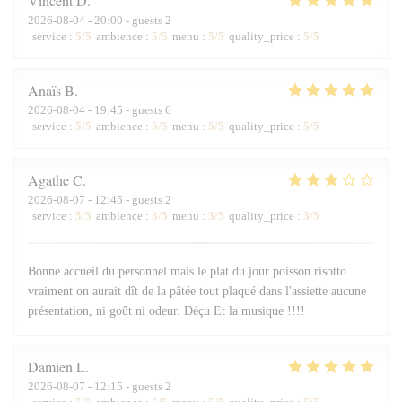
Vincent
D
2026-08-04
- 20:00 - guests 2
service
:
5
/5
ambience
:
5
/5
menu
:
5
/5
quality_price
:
5
/5
Anaïs
B
2026-08-04
- 19:45 - guests 6
service
:
5
/5
ambience
:
5
/5
menu
:
5
/5
quality_price
:
5
/5
Agathe
C
2026-08-07
- 12:45 - guests 2
service
:
5
/5
ambience
:
3
/5
menu
:
3
/5
quality_price
:
3
/5
Bonne accueil du personnel mais le plat du jour poisson risotto
vraiment on aurait dît de la pâtée tout plaqué dans l'assiette aucune
présentation, ni goût ni odeur. Déçu Et la musique !!!!
Damien
L
2026-08-07
- 12:15 - guests 2