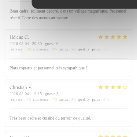
Beau cadre, joliment décoré, dans un village magnifique. Personnel
réactif Carte des menus attrayante.
Hélène
C
2026-08-04
- 20:30 - guests 6
service
:
5
/5
ambience
:
4
/5
menu
:
5
/5
quality_price
:
5
/5
Plats copieux et personnel très sympathique !
Christian
V
2026-08-04
- 19:15 - guests 3
service
:
4
/5
ambience
:
4
/5
menu
:
4
/5
quality_price
:
4
/5
Très beau cadre et cuisine du terroir de qualité.