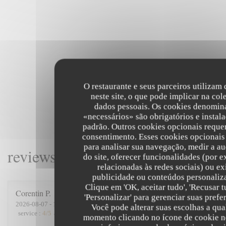
O restaurante e seus parceiros utilizam
neste site, o que pode implicar na col
dados pessoais. Os cookies denomin
«necessários» são obrigatórios e instal
padrão. Outros cookies opcionais reque
consentimento. Esses cookies opcionai
para analisar sua navegação, medir a au
reviews_from_our_clients_follo
do site, oferecer funcionalidades (por 
relacionadas às redes sociais) ou ex
publicidade ou conteúdos personaliz
Clique em 'OK, aceitar tudo', 'Recusar t
Corentin
P
'Personalizar' para gerenciar suas prefe
2026-08-07
- 19:15 - guests 5
Você pode alterar suas escolhas a qua
service
:
4
/5
ambience
:
5
/5
menu
:
4
/5
quality_price
:
4
/5
momento clicando no ícone de cookie n