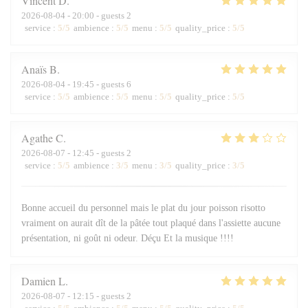
Vincent
D
2026-08-04
- 20:00 - guests 2
service
:
5
/5
ambience
:
5
/5
menu
:
5
/5
quality_price
:
5
/5
Anaïs
B
2026-08-04
- 19:45 - guests 6
service
:
5
/5
ambience
:
5
/5
menu
:
5
/5
quality_price
:
5
/5
Agathe
C
2026-08-07
- 12:45 - guests 2
service
:
5
/5
ambience
:
3
/5
menu
:
3
/5
quality_price
:
3
/5
Bonne accueil du personnel mais le plat du jour poisson risotto
vraiment on aurait dît de la pâtée tout plaqué dans l'assiette aucune
présentation, ni goût ni odeur. Déçu Et la musique !!!!
Damien
L
2026-08-07
- 12:15 - guests 2