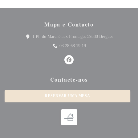
Mapa e Contacto
((abre numa no
1 Pl. du Marché aux Fromages 59380 Bergues
03 28 68 19 19
Facebook ((abre numa nova janela)
Contacte-nos
RESERVAR UMA MESA