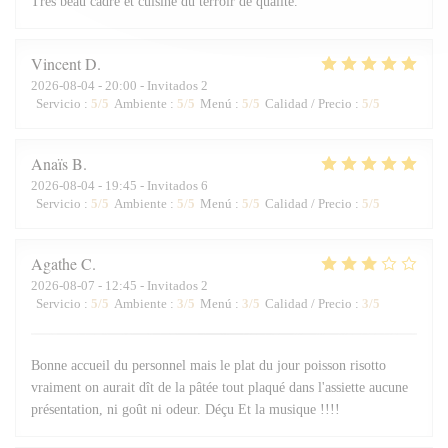
Très beau cadre et cuisine du terroir de qualité.
Vincent
D
2026-08-04
- 20:00 - Invitados 2
Servicio
:
5
/5
Ambiente
:
5
/5
Menú
:
5
/5
Calidad / Precio
:
5
/5
Anaïs
B
2026-08-04
- 19:45 - Invitados 6
Servicio
:
5
/5
Ambiente
:
5
/5
Menú
:
5
/5
Calidad / Precio
:
5
/5
Agathe
C
2026-08-07
- 12:45 - Invitados 2
Servicio
:
5
/5
Ambiente
:
3
/5
Menú
:
3
/5
Calidad / Precio
:
3
/5
Bonne accueil du personnel mais le plat du jour poisson risotto
vraiment on aurait dît de la pâtée tout plaqué dans l'assiette aucune
présentation, ni goût ni odeur. Déçu Et la musique !!!!