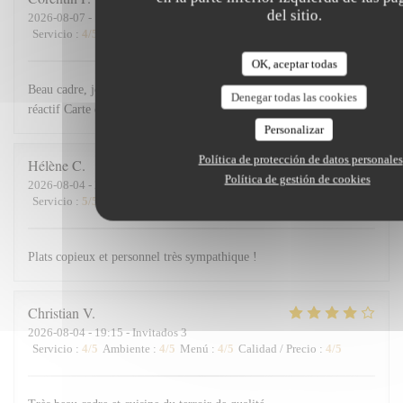
del sitio.
2026-08-07
- 19:15 - Invitados 5
Servicio
:
4
/5
Ambiente
:
5
/5
Menú
:
4
/5
Calidad / Precio
:
4
/5
OK, aceptar todas
Beau cadre, joliment décoré, dans un village magnifique. Personnel
Denegar todas las cookies
réactif Carte des menus attrayante.
Personalizar
Política de protección de datos personales
Hélène
C
Política de gestión de cookies
2026-08-04
- 20:30 - Invitados 6
Servicio
:
5
/5
Ambiente
:
4
/5
Menú
:
5
/5
Calidad / Precio
:
5
/5
Plats copieux et personnel très sympathique !
Christian
V
2026-08-04
- 19:15 - Invitados 3
Servicio
:
4
/5
Ambiente
:
4
/5
Menú
:
4
/5
Calidad / Precio
:
4
/5