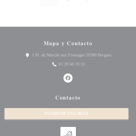
Mapa y Contacto
((abre en una 
1 Pl. du Marché aux Fromages 59380 Bergues
03 28 68 19 19
Facebook ((abre en una nueva vent
Contacto
RESERVAR UNA MESA