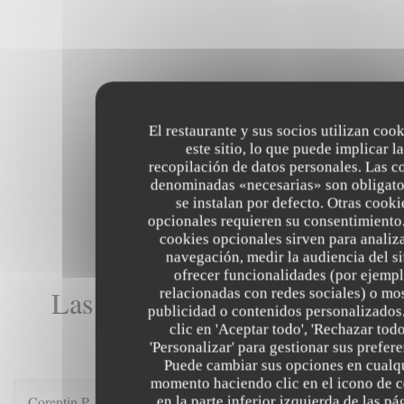
El restaurante y sus socios utilizan coo
este sitio, lo que puede implicar la
recopilación de datos personales. Las c
denominadas «necesarias» son obligato
se instalan por defecto. Otras cooki
opcionales requieren su consentimiento.
cookies opcionales sirven para analiz
navegación, medir la audiencia del si
ofrecer funcionalidades (por ejempl
Las opiniones de nuestros
relacionadas con redes sociales) o mo
publicidad o contenidos personalizados
clientes
clic en 'Aceptar todo', 'Rechazar todo
'Personalizar' para gestionar sus prefere
Puede cambiar sus opciones en cualq
momento haciendo clic en el icono de 
Corentin
P
en la parte inferior izquierda de las pá