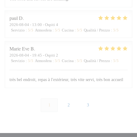
paul
D
2026-08-04
- 13:00 - Ospiti 4
Servizio
:
5
/5
Atmosfera
:
5
/5
Cucina
:
5
/5
Qualità / Prezzo
:
5
/5
Marie Eve
B
2026-08-04
- 19:45 - Ospiti 2
Servizio
:
5
/5
Atmosfera
:
5
/5
Cucina
:
5
/5
Qualità / Prezzo
:
5
/5
très bel endroit, repas à l'extérieur, très vite servi, très bon accueil
1
2
3