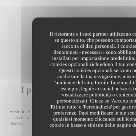
Il ristorante e i suoi partner utilizzano 
su questo sito, che possono comportar
raccolta di dati personali. I cookie
denominati «necessari» sono obbligat
installati per impostazione predefinita.
cookies opzionali richiedono il tuo con
Questi cookies opzionali servono p
analizzare la tua navigazione, misur
l'audience del sito, fornire funzionalit
I pareri dei nostri clienti
esempio, legate ai social network) 
visualizzare pubblicità o contenut
personalizzati. Clicca su 'Accetta tutt
'Rifiuta tutto' o 'Personalizza' per gestire
Frédéric
D
preferenze. Puoi modificare le tue scel
2026-08-04
- 12:45 - Ospiti 6
qualsiasi momento cliccando sull'icon
Servizio
:
5
/5
Atmosfera
:
5
/5
Cucina
:
5
/5
Qualità / Prezzo
:
5
/5
cookie in basso a sinistra delle pagine de