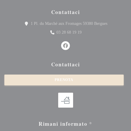
Contattaci
((apre una nuo
1 Pl. du Marché aux Fromages 59380 Bergues
03 28 68 19 19
Facebook ((apre una nuova finestra
Contattaci
PRENOTA
Rimani informato
*