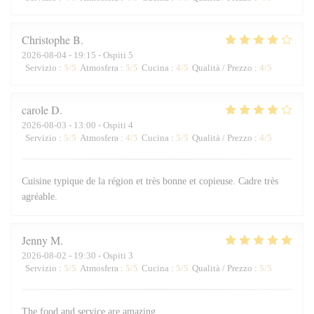
Christophe
B
2026-08-04
- 19:15 - Ospiti 5
Servizio
:
5
/5
Atmosfera
:
5
/5
Cucina
:
4
/5
Qualità / Prezzo
:
4
/5
carole
D
2026-08-03
- 13:00 - Ospiti 4
Servizio
:
5
/5
Atmosfera
:
4
/5
Cucina
:
5
/5
Qualità / Prezzo
:
4
/5
Cuisine typique de la région et très bonne et copieuse. Cadre très
agréable.
Jenny
M
2026-08-02
- 19:30 - Ospiti 3
Servizio
:
5
/5
Atmosfera
:
5
/5
Cucina
:
5
/5
Qualità / Prezzo
:
5
/5
The food and service are amazing.