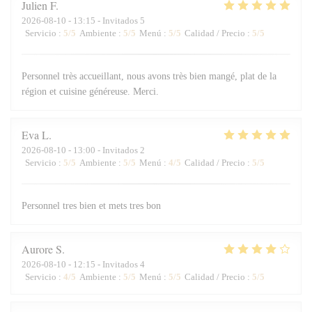
Julien
F
2026-08-10
- 13:15 - Invitados 5
Servicio
:
5
/5
Ambiente
:
5
/5
Menú
:
5
/5
Calidad / Precio
:
5
/5
Personnel très accueillant, nous avons très bien mangé, plat de la
région et cuisine généreuse. Merci.
Eva
L
2026-08-10
- 13:00 - Invitados 2
Servicio
:
5
/5
Ambiente
:
5
/5
Menú
:
4
/5
Calidad / Precio
:
5
/5
Personnel tres bien et mets tres bon
Aurore
S
2026-08-10
- 12:15 - Invitados 4
Servicio
:
4
/5
Ambiente
:
5
/5
Menú
:
5
/5
Calidad / Precio
:
5
/5