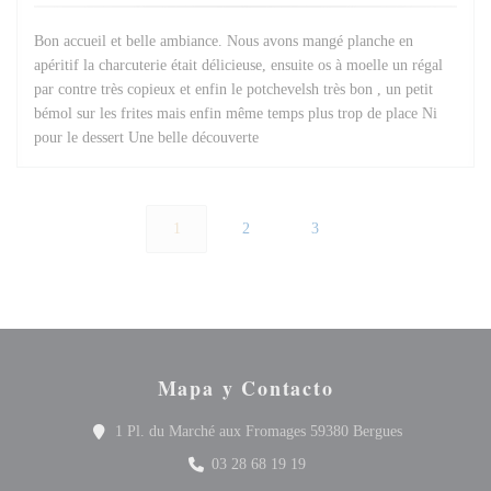
Bon accueil et belle ambiance. Nous avons mangé planche en
apéritif la charcuterie était délicieuse, ensuite os à moelle un régal
par contre très copieux et enfin le potchevelsh très bon , un petit
bémol sur les frites mais enfin même temps plus trop de place Ni
pour le dessert Une belle découverte
1
2
3
Mapa y Contacto
((abre en una 
1 Pl. du Marché aux Fromages 59380 Bergues
03 28 68 19 19