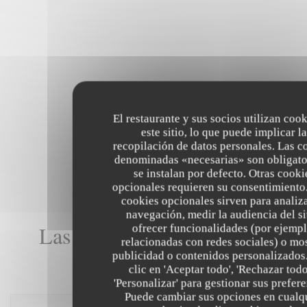
El restaurante y sus socios utilizan coo
este sitio, lo que puede implicar la
recopilación de datos personales. Las c
denominadas «necesarias» son obligato
se instalan por defecto. Otras cooki
opcionales requieren su consentimiento.
cookies opcionales sirven para analiz
navegación, medir la audiencia del si
Las opiniones de nuestros
ofrecer funcionalidades (por ejempl
relacionadas con redes sociales) o mo
clientes
publicidad o contenidos personalizados
clic en 'Aceptar todo', 'Rechazar todo
'Personalizar' para gestionar sus prefere
Puede cambiar sus opciones en cualq