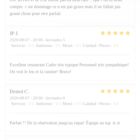
compte. c est dommage ce n est pas grave mais il ne fallait pas
grand chose pour etre parfait.
JP
J
2026-08-07
- 20:00 - Invitados 5
Servicio
:
5
/5
Ambiente
:
5
/5
Menú
:
5
/5
Calidad / Precio
:
5
/5
Excellent restaurant Cadre très typique Personnel très sympathique!
On voit le feu et la cuisine! Bravo!
Demol
C
2026-08-07
- 20:00 - Invitados 6
Servicio
:
5
/5
Ambiente
:
5
/5
Menú
:
5
/5
Calidad / Precio
:
5
/5
Parfait !! De la réservation jusqu'au repas! Équipe au top ☺️☺️