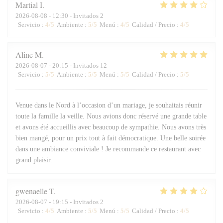
Martial
I
2026-08-08
- 12:30 - Invitados 2
Servicio
:
4
/5
Ambiente
:
5
/5
Menú
:
4
/5
Calidad / Precio
:
4
/5
Aline
M
2026-08-07
- 20:15 - Invitados 12
Servicio
:
5
/5
Ambiente
:
5
/5
Menú
:
5
/5
Calidad / Precio
:
5
/5
Venue dans le Nord à l’occasion d’un mariage, je souhaitais réunir
toute la famille la veille. Nous avions donc réservé une grande table
et avons été accueillis avec beaucoup de sympathie. Nous avons très
bien mangé, pour un prix tout à fait démocratique. Une belle soirée
dans une ambiance conviviale ! Je recommande ce restaurant avec
grand plaisir.
gwenaelle
T
2026-08-07
- 19:15 - Invitados 2
Servicio
:
4
/5
Ambiente
:
5
/5
Menú
:
5
/5
Calidad / Precio
:
4
/5