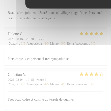
Beau cadre, joliment décoré, dans un village magnifique. Personnel
réactif Carte des menus attrayante.
Hélène
C
2026-08-04
- 20:30 - гости 6
Услуги
:
5
/5
Атмосфера
:
4
/5
Меню
:
5
/5
Цена / качество
:
5
/5
Plats copieux et personnel très sympathique !
Christian
V
2026-08-04
- 19:15 - гости 3
Услуги
:
4
/5
Атмосфера
:
4
/5
Меню
:
4
/5
Цена / качество
:
4
/5
Très beau cadre et cuisine du terroir de qualité.