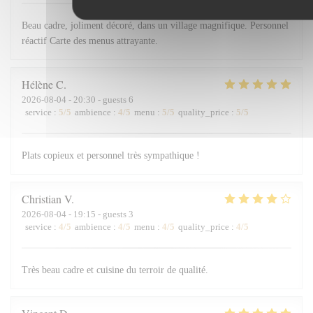
Beau cadre, joliment décoré, dans un village magnifique. Personnel
réactif Carte des menus attrayante.
Hélène
C
2026-08-04
- 20:30 - guests 6
service
:
5
/5
ambience
:
4
/5
menu
:
5
/5
quality_price
:
5
/5
Plats copieux et personnel très sympathique !
Christian
V
2026-08-04
- 19:15 - guests 3
service
:
4
/5
ambience
:
4
/5
menu
:
4
/5
quality_price
:
4
/5
Très beau cadre et cuisine du terroir de qualité.