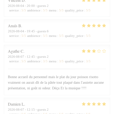
Vincent
D
2026-08-04
- 20:00 - guests 2
service
:
5
/5
ambience
:
5
/5
menu
:
5
/5
quality_price
:
5
/5
Anaïs
B
2026-08-04
- 19:45 - guests 6
service
:
5
/5
ambience
:
5
/5
menu
:
5
/5
quality_price
:
5
/5
Agathe
C
2026-08-07
- 12:45 - guests 2
service
:
5
/5
ambience
:
3
/5
menu
:
3
/5
quality_price
:
3
/5
Bonne accueil du personnel mais le plat du jour poisson risotto
vraiment on aurait dît de la pâtée tout plaqué dans l'assiette aucune
présentation, ni goût ni odeur. Déçu Et la musique !!!!
Damien
L
2026-08-07
- 12:15 - guests 2