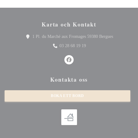
Karta och Kontakt
((öppnas i ett 
1 Pl. du Marché aux Fromages 59380 Bergues
03 28 68 19 19
Facebook ((öppnas i ett nytt fönster
Kontakta oss
BOKA ETT BORD