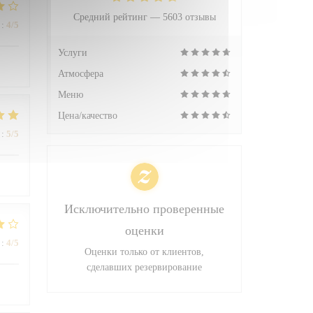
Средний рейтинг —
5603 отзывы
:
4
/5
Услуги
Атмосфера
Меню
Цена/качество
:
5
/5
Исключительно проверенные
оценки
:
4
/5
Оценки только от клиентов,
сделавших резервирование