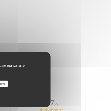
рые вы хотите
вать
4.7
/5