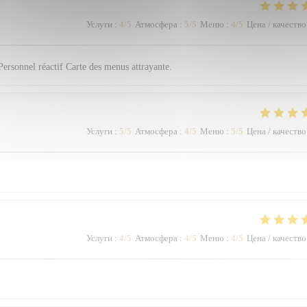
Услуги
:
4
/5
Атмосфера
:
5
/5
Меню
:
4
/5
Цена / качество
Personnel réactif Carte des menus attrayante.
Услуги
:
5
/5
Атмосфера
:
4
/5
Меню
:
5
/5
Цена / качество
Услуги
:
4
/5
Атмосфера
:
4
/5
Меню
:
4
/5
Цена / качество