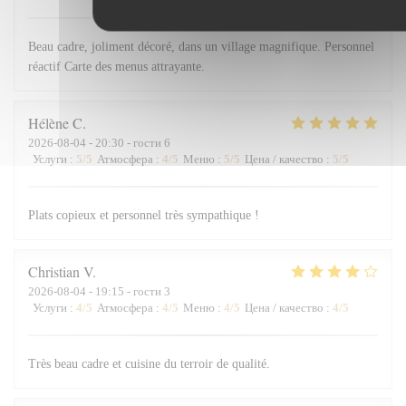
Beau cadre, joliment décoré, dans un village magnifique. Personnel
réactif Carte des menus attrayante.
Hélène
C
2026-08-04
- 20:30 - гости 6
Услуги
:
5
/5
Атмосфера
:
4
/5
Меню
:
5
/5
Цена / качество
:
5
/5
Plats copieux et personnel très sympathique !
Christian
V
2026-08-04
- 19:15 - гости 3
Услуги
:
4
/5
Атмосфера
:
4
/5
Меню
:
4
/5
Цена / качество
:
4
/5
Très beau cadre et cuisine du terroir de qualité.