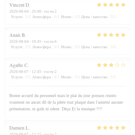
Vincent
D
2026-08-04
- 20:00 - гости 2
Услуги
:
5
/5
Атмосфера
:
5
/5
Меню
:
5
/5
Цена / качество
:
5
/5
Anaïs
B
2026-08-04
- 19:45 - гости 6
Услуги
:
5
/5
Атмосфера
:
5
/5
Меню
:
5
/5
Цена / качество
:
5
/5
Agathe
C
2026-08-07
- 12:45 - гости 2
Услуги
:
5
/5
Атмосфера
:
3
/5
Меню
:
3
/5
Цена / качество
:
3
/5
Bonne accueil du personnel mais le plat du jour poisson risotto
vraiment on aurait dît de la pâtée tout plaqué dans l'assiette aucune
présentation, ni goût ni odeur. Déçu Et la musique !!!!
Damien
L
2026-08-07
- 12:15 - гости 2