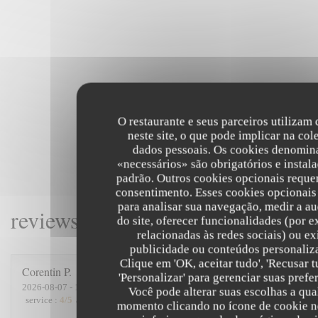
O restaurante e seus parceiros utilizam
neste site, o que pode implicar na col
dados pessoais. Os cookies denomin
«necessários» são obrigatórios e instal
padrão. Outros cookies opcionais reque
consentimento. Esses cookies opcionai
para analisar sua navegação, medir a au
reviews_from_our_clients_follo
do site, oferecer funcionalidades (por 
relacionadas às redes sociais) ou ex
publicidade ou conteúdos personaliz
Clique em 'OK, aceitar tudo', 'Recusar t
Corentin
P
'Personalizar' para gerenciar suas prefe
2026-08-07
- 19:15 - guests 5
Você pode alterar suas escolhas a qua
service
:
4
/5
ambience
:
5
/5
menu
:
4
/5
quality_price
:
4
/5
momento clicando no ícone de cookie n