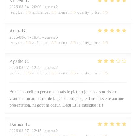
Vincent
D
2026-08-04
- 20:00 - guests 2
service
:
5
/5
ambience
:
5
/5
menu
:
5
/5
quality_price
:
5
/5
Anaïs
B
2026-08-04
- 19:45 - guests 6
service
:
5
/5
ambience
:
5
/5
menu
:
5
/5
quality_price
:
5
/5
Agathe
C
2026-08-07
- 12:45 - guests 2
service
:
5
/5
ambience
:
3
/5
menu
:
3
/5
quality_price
:
3
/5
Bonne accueil du personnel mais le plat du jour poisson risotto
vraiment on aurait dît de la pâtée tout plaqué dans l'assiette aucune
présentation, ni goût ni odeur. Déçu Et la musique !!!!
Damien
L
2026-08-07
- 12:15 - guests 2