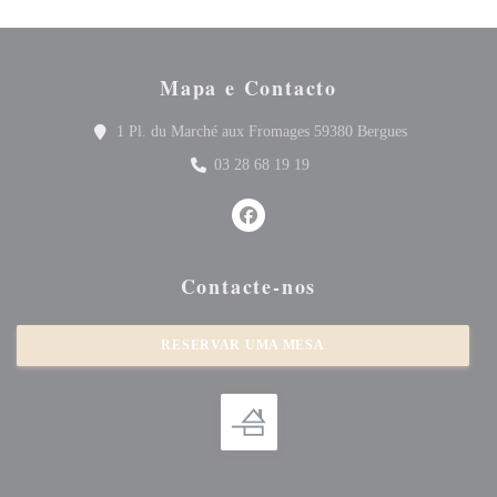
Mapa e Contacto
((abre numa no
1 Pl. du Marché aux Fromages 59380 Bergues
03 28 68 19 19
Facebook ((abre numa nova janela)
Contacte-nos
RESERVAR UMA MESA