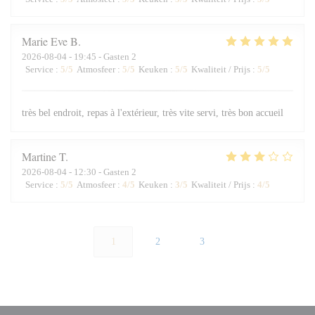
Marie Eve
B
2026-08-04
- 19:45 - Gasten 2
Service
:
5
/5
Atmosfeer
:
5
/5
Keuken
:
5
/5
Kwaliteit / Prijs
:
5
/5
très bel endroit, repas à l'extérieur, très vite servi, très bon accueil
Martine
T
2026-08-04
- 12:30 - Gasten 2
Service
:
5
/5
Atmosfeer
:
4
/5
Keuken
:
3
/5
Kwaliteit / Prijs
:
4
/5
1
2
3