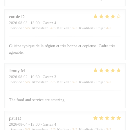
carole
D
2026-08-03
- 13:00 - Gasten 4
Service
:
5
/5
Atmosfeer
:
4
/5
Keuken
:
5
/5
Kwaliteit / Prijs
:
4
/5
Cuisine typique de la région et très bonne et copieuse. Cadre très
agréable.
Jenny
M
2026-08-02
- 19:30 - Gasten 3
Service
:
5
/5
Atmosfeer
:
5
/5
Keuken
:
5
/5
Kwaliteit / Prijs
:
5
/5
The food and service are amazing.
paul
D
2026-08-04
- 13:00 - Gasten 4
Service
:
5
/5
Atmosfeer
:
5
/5
Keuken
:
5
/5
Kwaliteit / Prijs
:
5
/5