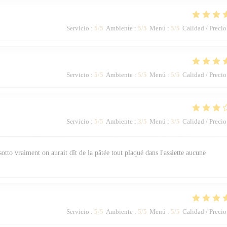
Servicio
:
5
/5
Ambiente
:
5
/5
Menú
:
5
/5
Calidad / Precio
Servicio
:
5
/5
Ambiente
:
5
/5
Menú
:
5
/5
Calidad / Precio
Servicio
:
5
/5
Ambiente
:
3
/5
Menú
:
3
/5
Calidad / Precio
otto vraiment on aurait dît de la pâtée tout plaqué dans l'assiette aucune
Servicio
:
5
/5
Ambiente
:
5
/5
Menú
:
5
/5
Calidad / Precio