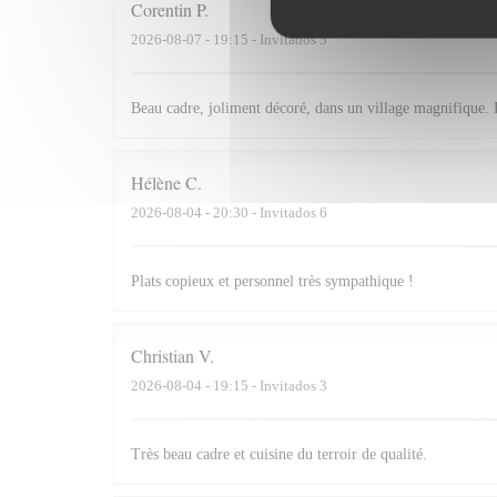
Corentin
P
2026-08-07
- 19:15 - Invitados 5
Beau cadre, joliment décoré, dans un village magnifique. 
Hélène
C
2026-08-04
- 20:30 - Invitados 6
Plats copieux et personnel très sympathique !
Christian
V
2026-08-04
- 19:15 - Invitados 3
Très beau cadre et cuisine du terroir de qualité.