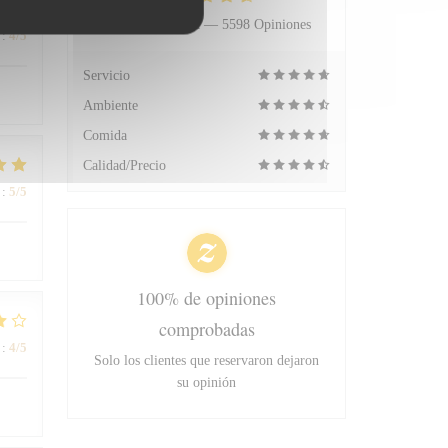
Valoración media —
5598 Opiniones
:
4
/5
Servicio
Ambiente
Comida
Calidad/Precio
:
5
/5
100% de opiniones
comprobadas
:
4
/5
Solo los clientes que reservaron dejaron
su opinión