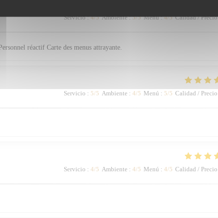
Servicio
:
4
/5
Ambiente
:
5
/5
Menú
:
4
/5
Calidad / Precio
Personnel réactif Carte des menus attrayante.
Servicio
:
5
/5
Ambiente
:
4
/5
Menú
:
5
/5
Calidad / Precio
Servicio
:
4
/5
Ambiente
:
4
/5
Menú
:
4
/5
Calidad / Precio