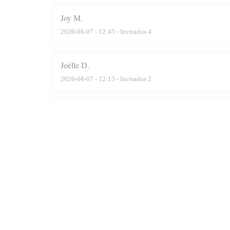
Joy
M
2026-08-07
- 12:45 - Invitados 4
Joëlle
D
2026-08-07
- 12:15 - Invitados 2
Frédéric
D
2026-08-04
- 12:45 - Invitados 6