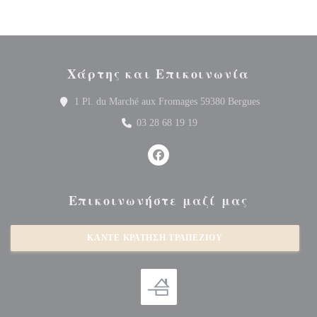
Χάρτης και Επικοινωνία
((ανοίγει σε 
1 Pl. du Marché aux Fromages 59380 Bergues
03 28 68 19 19
Facebook ((ανοίγει σε νέο παράθυρ
Επικοινωνήστε μαζί μας
ΚΆΝΤΕ ΚΡΆΤΗΣΗ ΤΡΑΠΕΖΙΟΎ