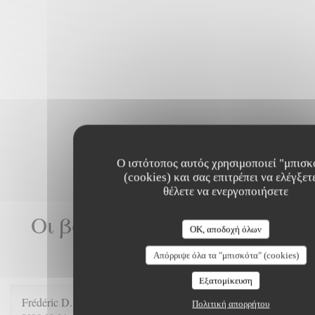
Ο ιστότοπος αυτός χρησιμοποιεί "μπισκ
(cookies) και σας επιτρέπει να ελέγξετε
θέλετε να ενεργοποιήσετε
Οι βαθμολογίες πελατών
OK, αποδοχή όλων
μας
Απόρριψε όλα τα "μπισκότα" (cookies)
Εξατομίκευση
Frédéric
D
Πολιτική απορρήτου