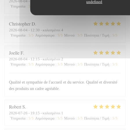
2026-08-04
- 12:45 - καλεσμένοι 6
undefined
Υπηρεσία
:
5
/5
Ατμόσφαιρα
:
5
/5
Μενού
:
5
/5
Ποιότητα / Τιμή
:
5
/5
Christopher
D
2026-08-04
- 12:30 - καλεσμένοι 4
Υπηρεσία
:
5
/5
Ατμόσφαιρα
:
5
/5
Μενού
:
5
/5
Ποιότητα / Τιμή
:
5
/5
Joelle
F
2026-08-04
- 12:15 - καλεσμένοι 2
Υπηρεσία
:
5
/5
Ατμόσφαιρα
:
5
/5
Μενού
:
5
/5
Ποιότητα / Τιμή
:
5
/5
Qualité et sympathie de l'accueil et du service. Qualité et diversité
des produits un cadre agréable.
Robert
S
2026-07-26
- 19:15 - καλεσμένοι 1
Υπηρεσία
:
5
/5
Ατμόσφαιρα
:
5
/5
Μενού
:
5
/5
Ποιότητα / Τιμή
:
5
/5