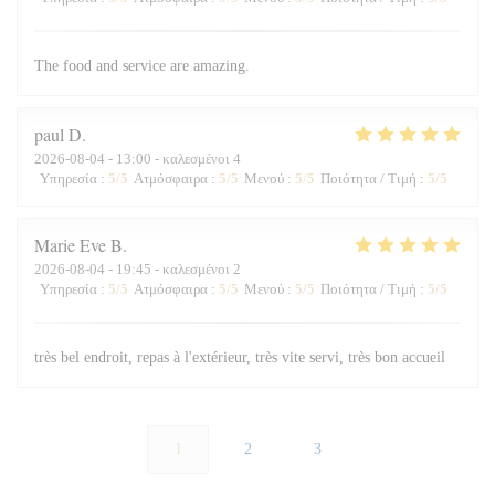
The food and service are amazing.
paul
D
2026-08-04
- 13:00 - καλεσμένοι 4
Υπηρεσία
:
5
/5
Ατμόσφαιρα
:
5
/5
Μενού
:
5
/5
Ποιότητα / Τιμή
:
5
/5
Marie Eve
B
2026-08-04
- 19:45 - καλεσμένοι 2
Υπηρεσία
:
5
/5
Ατμόσφαιρα
:
5
/5
Μενού
:
5
/5
Ποιότητα / Τιμή
:
5
/5
très bel endroit, repas à l'extérieur, très vite servi, très bon accueil
1
2
3