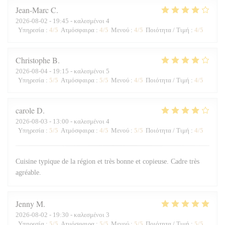
Jean-Marc
C
2026-08-02
- 19:45 - καλεσμένοι 4
Υπηρεσία
:
4
/5
Ατμόσφαιρα
:
4
/5
Μενού
:
4
/5
Ποιότητα / Τιμή
:
4
/5
Christophe
B
2026-08-04
- 19:15 - καλεσμένοι 5
Υπηρεσία
:
5
/5
Ατμόσφαιρα
:
5
/5
Μενού
:
4
/5
Ποιότητα / Τιμή
:
4
/5
carole
D
2026-08-03
- 13:00 - καλεσμένοι 4
Υπηρεσία
:
5
/5
Ατμόσφαιρα
:
4
/5
Μενού
:
5
/5
Ποιότητα / Τιμή
:
4
/5
Cuisine typique de la région et très bonne et copieuse. Cadre très
agréable.
Jenny
M
2026-08-02
- 19:30 - καλεσμένοι 3
Υπηρεσία
:
5
/5
Ατμόσφαιρα
:
5
/5
Μενού
:
5
/5
Ποιότητα / Τιμή
:
5
/5