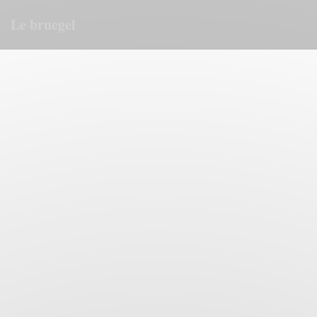
Πίνακας διαχείρισης "Μπισκότων" (Cookies)
Le bruegel