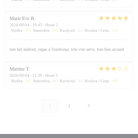
Marie Eve
B
2026-08-04
- 19:45 - Hosté 2
Služba
:
5
/5
Atmosféra
:
5
/5
Kuchyně
:
5
/5
Kvalita / Cena
:
5
/5
très bel endroit, repas à l'extérieur, très vite servi, très bon accueil
Martine
T
2026-08-04
- 12:30 - Hosté 2
Služba
:
5
/5
Atmosféra
:
4
/5
Kuchyně
:
3
/5
Kvalita / Cena
:
4
/5
1
2
3