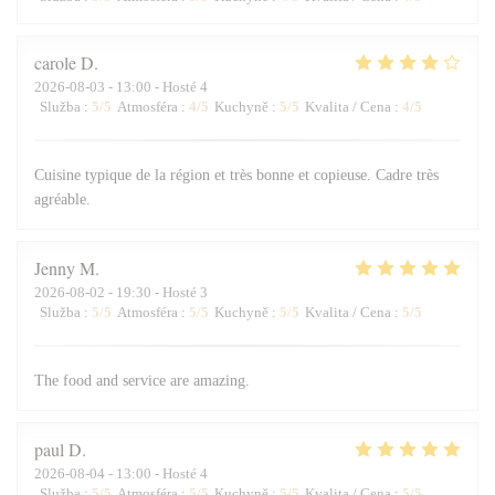
carole
D
2026-08-03
- 13:00 - Hosté 4
Služba
:
5
/5
Atmosféra
:
4
/5
Kuchyně
:
5
/5
Kvalita / Cena
:
4
/5
Cuisine typique de la région et très bonne et copieuse. Cadre très
agréable.
Jenny
M
2026-08-02
- 19:30 - Hosté 3
Služba
:
5
/5
Atmosféra
:
5
/5
Kuchyně
:
5
/5
Kvalita / Cena
:
5
/5
The food and service are amazing.
paul
D
2026-08-04
- 13:00 - Hosté 4
Služba
:
5
/5
Atmosféra
:
5
/5
Kuchyně
:
5
/5
Kvalita / Cena
:
5
/5