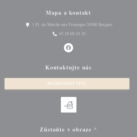
Mapa a kontakt
((otevře se v
1 Pl. du Marché aux Fromages 59380 Bergues
03 28 68 19 19
Facebook ((otevře se v novém okně
Kontaktujte nás
REZERVOVAT STŮL
Zůstaňte v obraze
*