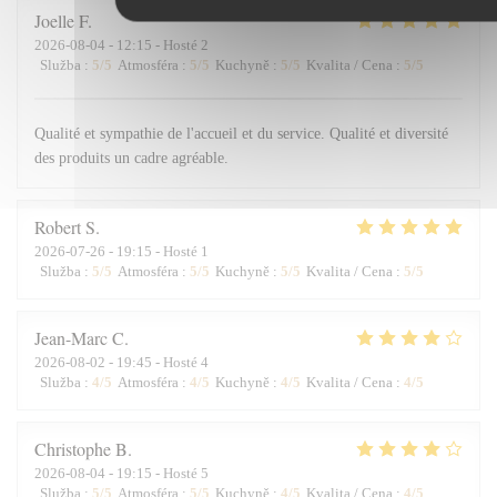
Joelle
F
2026-08-04
- 12:15 - Hosté 2
Služba
:
5
/5
Atmosféra
:
5
/5
Kuchyně
:
5
/5
Kvalita / Cena
:
5
/5
Qualité et sympathie de l'accueil et du service. Qualité et diversité
des produits un cadre agréable.
Robert
S
2026-07-26
- 19:15 - Hosté 1
Služba
:
5
/5
Atmosféra
:
5
/5
Kuchyně
:
5
/5
Kvalita / Cena
:
5
/5
Jean-Marc
C
2026-08-02
- 19:45 - Hosté 4
Služba
:
4
/5
Atmosféra
:
4
/5
Kuchyně
:
4
/5
Kvalita / Cena
:
4
/5
Christophe
B
2026-08-04
- 19:15 - Hosté 5
Služba
:
5
/5
Atmosféra
:
5
/5
Kuchyně
:
4
/5
Kvalita / Cena
:
4
/5