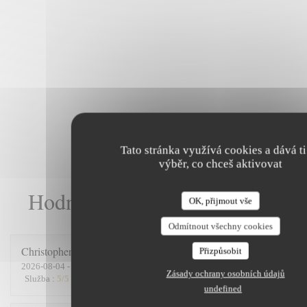
Tato stránka využívá cookies a dává ti
výběr, co chceš aktivovat
Hodnocení našich zákazníků
OK, přijmout vše
Odmítnout všechny cookies
Christopher
D
Přizpůsobit
2026-08-04
- 12:30 - Hosté 4
Zásady ochrany osobních údajů
Služba
:
5
/5
Atmosféra
:
5
/5
Kuchyně
:
5
/5
Kvalita / Cena
:
5
/5
undefined