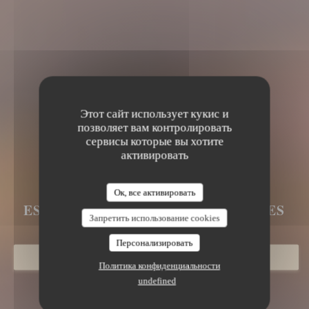
Этот сайт использует кукис и
позволяет вам контролировать
сервисы которые вы хотите
активировать
LE BRUEGEL
LE BRUEGEL
Ок, все активировать
ESTAMINET FLAMAND
|
BERGUES
Запретить использование cookies
Персонализировать
ЗАБРОНИРОВАТЬ СТОЛИК
Политика конфиденциальности
undefined