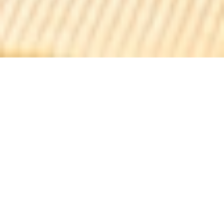
Le bruegel
Брейгеля является фламандской таверна, расположен в
одном из самых старых домов в Bergues 1597!
Вы найдете дружественное место с длинными
деревянными столами, пола, одни и те же булыжники!
... и все тепло камина дров!