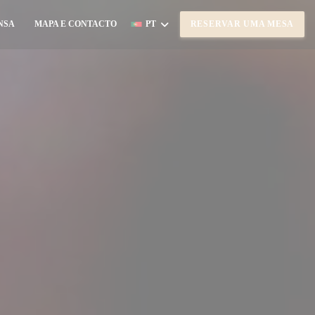
NSA
MAPA E CONTACTO
PT
RESERVAR UMA MESA
((ABRE NUMA NOVA JANELA))