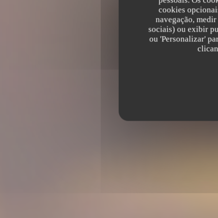
pessoais. Os coo
cookies opcionai
navegação, medir 
sociais) ou exibir p
ou 'Personalizar' p
LE BRUEGEL
clica