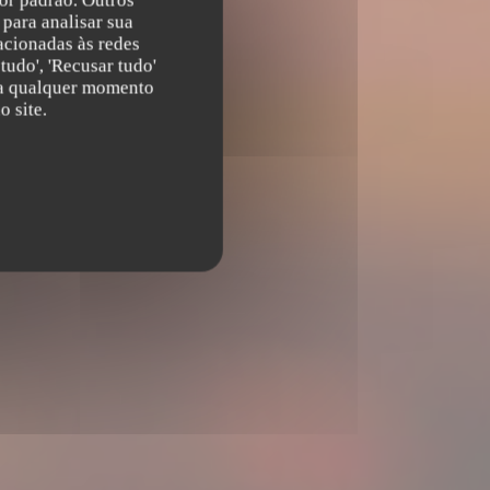
or padrão. Outros
para analisar sua
acionadas às redes
tudo', 'Recusar tudo'
s a qualquer momento
 site.