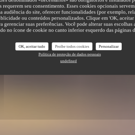
kies denominados «necessários» são obrigatórios e instalados p
s requerem seu consentimento. Esses cookies opcionais servem 
LE BRUEGEL
a audiência do site, oferecer funcionalidades (por exemplo, rel
ublicidade ou conteúdos personalizados. Clique em 'OK, aceitar 
ara gerenciar suas preferências. Você pode alterar suas escolha
ndo no ícone de cookie no canto inferior esquerdo das páginas do
|
BERGUES
OK, aceitar tudo
Proíbe todos cookies
Personalizar
Política de proteção de dados pessoais
RESERVAR UMA MESA
undefined