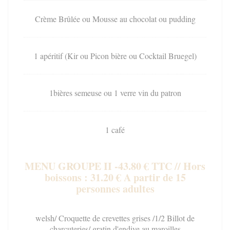
Crème Brûlée ou Mousse au chocolat ou pudding
1 apéritif (Kir ou Picon bière ou Cocktail Bruegel)
1bières semeuse ou 1 verre vin du patron
1 café
MENU GROUPE II -43.80 € TTC // Hors
boissons : 31.20 € A partir de 15
personnes adultes
welsh/ Croquette de crevettes grises /1/2 Billot de
charcuteries/ gratin d'endive au maroilles