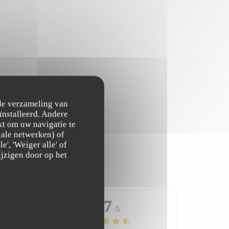
 de verzameling van
ïnstalleerd. Andere
t om uw navigatie te
ciale netwerken) of
', 'Weiger alle' of
jzigen door op het
4.7
/5