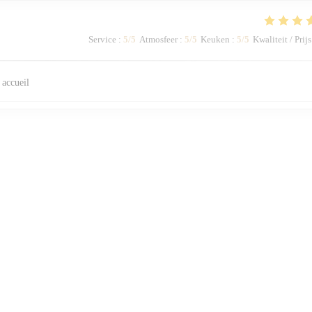
Service
:
5
/5
Atmosfeer
:
5
/5
Keuken
:
5
/5
Kwaliteit / Prijs
n accueil
Service
:
5
/5
Atmosfeer
:
4
/5
Keuken
:
3
/5
Kwaliteit / Prijs
1
2
3