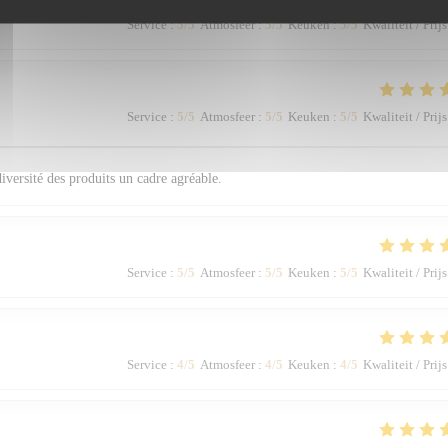
Service
:
5
/5
Atmosfeer
:
5
/5
Keuken
:
5
/5
Kwaliteit / Prijs
Service
:
5
/5
Atmosfeer
:
5
/5
Keuken
:
5
/5
Kwaliteit / Prijs
diversité des produits un cadre agréable.
Service
:
5
/5
Atmosfeer
:
5
/5
Keuken
:
5
/5
Kwaliteit / Prijs
Service
:
4
/5
Atmosfeer
:
4
/5
Keuken
:
4
/5
Kwaliteit / Prijs