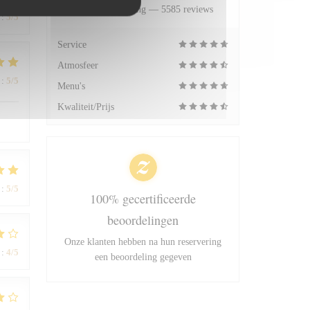
Gemiddelde rating —
5585 reviews
:
5
/5
Service
Atmosfeer
:
5
/5
Menu's
Kwaliteit/Prijs
:
5
/5
100% gecertificeerde
beoordelingen
Onze klanten hebben na hun reservering
:
4
/5
een beoordeling gegeven