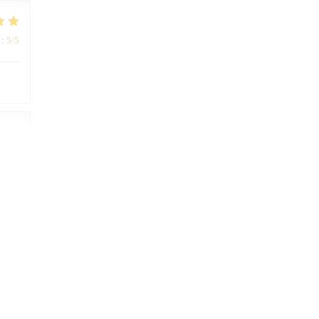
:
5
/5
:
4
/5