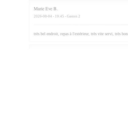
Marie Eve
B
2026-08-04
- 19:45 - Gasten 2
très bel endroit, repas à l'extérieur, très vite servi, très bo
Martine
T
2026-08-04
- 12:30 - Gasten 2