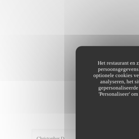
Het restaurant en 
persoonsgegevens. 
optionele cookies v
analyseren, het si
gepersonaliseerde 
'Personaliseer' o
Onze g
Christopher
D