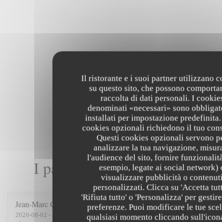
Il ristorante e i suoi partner utilizzano 
su questo sito, che possono comportar
raccolta di dati personali. I cookie
denominati «necessari» sono obbligat
installati per impostazione predefinita.
cookies opzionali richiedono il tuo con
Questi cookies opzionali servono p
analizzare la tua navigazione, misur
l'audience del sito, fornire funzionalit
I pareri dei nostri clienti
esempio, legate ai social network) 
visualizzare pubblicità o contenut
personalizzati. Clicca su 'Accetta tutt
'Rifiuta tutto' o 'Personalizza' per gestire
Jean-Marc
C
preferenze. Puoi modificare le tue scel
2026-08-02
- 19:45 - Ospiti 4
qualsiasi momento cliccando sull'icon