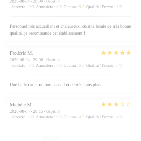
2026-08-04
- 20:00 - Ospiti 4
Servizio
:
5
/5
Atmosfera
:
5
/5
Cucina
:
5
/5
Qualità / Prezzo
:
5
/5
Personnel très accueillant et chaleureux, cuisine locale de très bonne
qualité, je recommande cet établissement !
Frederic
M
2026-08-04
- 20:00 - Ospiti 4
Servizio
:
5
/5
Atmosfera
:
5
/5
Cucina
:
5
/5
Qualità / Prezzo
:
5
/5
Une belle carte, un bon accueil et de très bons plats
Michéle
M
2026-08-04
- 20:15 - Ospiti 8
Servizio
:
3
/5
Atmosfera
:
3
/5
Cucina
:
4
/5
Qualità / Prezzo
:
4
/5