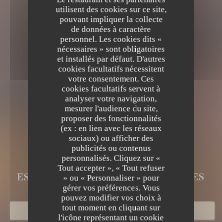
utilisent des cookies sur ce site,
pouvant impliquer la collecte
de données à caractère
personnel. Les cookies dits «
nécessaires » sont obligatoires
et installés par défaut. D'autres
cookies facultatifs nécessitent
votre consentement. Ces
cookies facultatifs servent à
analyser votre navigation,
mesurer l'audience du site,
proposer des fonctionnalités
(ex : en lien avec les réseaux
sociaux) ou afficher des
LE BRUEGEL
publicités ou contenus
personnalisés. Cliquez sur «
LE BRUEGEL
Tout accepter », « Tout refuser
ESTAMINET FLAMAND
|
BERGUES
» ou « Personnaliser » pour
gérer vos préférences. Vous
pouvez modifier vos choix à
tout moment en cliquant sur
RÉSERVER
l'icône représentant un cookie