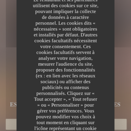
utilisent des cookies sur ce site,
pouvant impliquer la collecte
de données à caractère
personnel. Les cookies dits «
nécessaires » sont obligatoires
et installés par défaut. D'autres
cookies facultatifs nécessitent
votre consentement. Ces
cookies facultatifs servent à
analyser votre navigation,
mesurer l'audience du site,
proposer des fonctionnalités
(ex : en lien avec les réseaux
sociaux) ou afficher des
LE BRUEGEL
publicités ou contenus
personnalisés. Cliquez sur «
LE BRUEGEL
Tout accepter », « Tout refuser
ESTAMINET FLAMAND
|
BERGUES
» ou « Personnaliser » pour
gérer vos préférences. Vous
pouvez modifier vos choix à
tout moment en cliquant sur
RÉSERVER
l'icône représentant un cookie